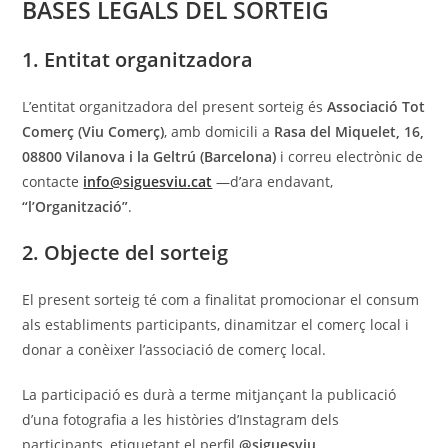
BASES LEGALS DEL SORTEIG
1. Entitat organitzadora
L’entitat organitzadora del present sorteig és
Associació Tot
Comerç (Viu Comerç)
, amb domicili a
Rasa del Miquelet, 16,
08800 Vilanova i la Geltrú (Barcelona)
i correu electrònic de
contacte
info@siguesviu.cat
—d’ara endavant,
“l’Organització”
.
2. Objecte del sorteig
El present sorteig té com a finalitat promocionar el consum
als establiments participants, dinamitzar el comerç local i
donar a conèixer l’associació de comerç local.
La participació es durà a terme mitjançant la publicació
d’una fotografia a les històries d’Instagram dels
participants, etiquetant el perfil
@siguesviu
.