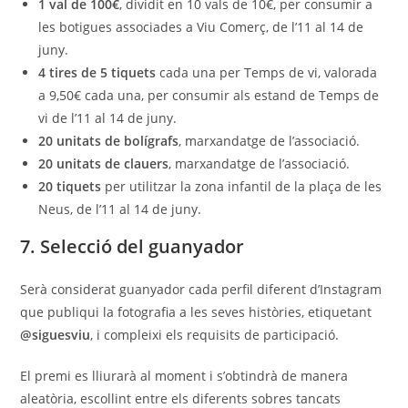
1 val de 100€
, dividit en 10 vals de 10€, per consumir a
les botigues associades a Viu Comerç, de l’11 al 14 de
juny.
4 tires de 5 tiquets
cada una per Temps de vi, valorada
a 9,50€ cada una, per consumir als estand de Temps de
vi de l’11 al 14 de juny.
20 unitats de bolígrafs
, marxandatge de l’associació.
20 unitats de clauers
, marxandatge de l’associació.
20 tiquets
per utilitzar la zona infantil de la plaça de les
Neus, de l’11 al 14 de juny.
7. Selecció del guanyador
Serà considerat guanyador cada perfil diferent d’Instagram
que publiqui la fotografia a les seves històries, etiquetant
@siguesviu
, i compleixi els requisits de participació.
El premi es lliurarà al moment i s’obtindrà de manera
aleatòria, escollint entre els diferents sobres tancats