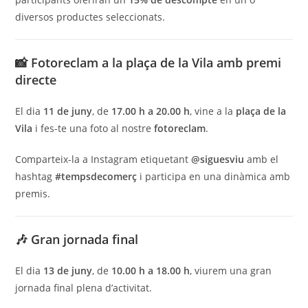
diversos productes seleccionats.
📸 Fotoreclam a la plaça de la Vila amb premi
directe
El dia
11 de juny
, de
17.00 h a 20.00 h
, vine a la
plaça de la
Vila
i fes-te una foto al nostre
fotoreclam
.
Comparteix-la a Instagram etiquetant
@siguesviu
amb el
hashtag
#tempsdecomerç
i participa en una dinàmica amb
premis.
🎶 Gran jornada final
El dia
13 de juny
, de
10.00 h a 18.00 h
, viurem una gran
jornada final plena d’activitat.