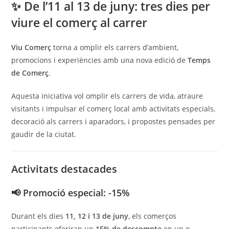
✨ De l’11 al 13 de juny: tres dies per
viure el comerç al carrer
Viu Comerç
torna a omplir els carrers d’ambient,
promocions i experiències amb una nova edició de
Temps
de Comerç
.
Aquesta iniciativa vol omplir els carrers de vida, atraure
visitants i impulsar el comerç local amb activitats especials,
decoració als carrers i aparadors, i propostes pensades per
gaudir de la ciutat.
Activitats destacades
📢 Promoció especial: -15%
Durant els dies
11, 12 i 13 de juny
, els comerços
participants oferiran un
15% de descompte
en un o