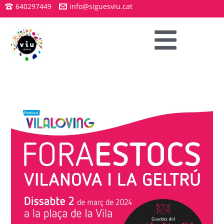
640297449
info@siguesviu.cat