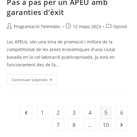
Pas a pas per un APEU amb
garanties d’èxit
Programació Telemàtic
12 mayo 2023
Opinió
Les APEUs, són una eina de promoció i millora de la
competitivitat de les àrees econòmiques d'una ciutat
basada en la col·laboració publicoprivada. Ja està en
funcionament des de fa…
Continuar Leyendo
1
2
3
4
5
6
7
8
…
10